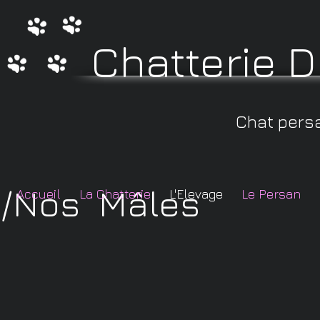
Chatterie 
Chat persa
/Nos Mâles
Accueil
La Chatterie
L'Elevage
Le Persan