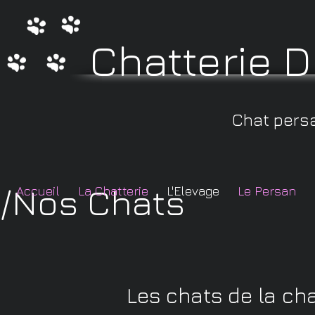
Chatterie 
Chat persa
/Nos Chats
Accueil
La Chatterie
L'Elevage
Le Persan
Les chats de la ch