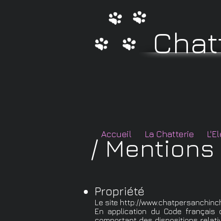
Chat
Accueil
La Chatterie
L'E
/ Mentions
Propriété
Le site
http://www.chatpersanchinch
En application du Code français d
comportant des dispositions relativ