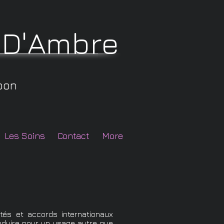
e D'Ambre
oon
Les Soins
Contact
More
ités et accords internationaux
produire pour un usage autre que