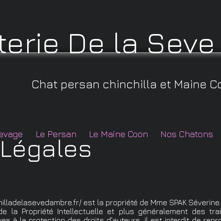
terie De la Sev
Chat persan chinchilla et Maine C
levage
Le Persan
Le Maine Coon
Nos Chatons
 Légales
illadelasevedambre.fr/
est la propriété de Mme SPAK Séverine.
e la Propriété Intellectuelle et plus généralement des tra
es à la protection des droits d'auteurs, il est interdit de re