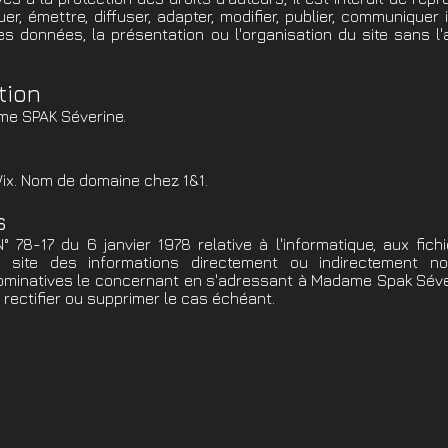
uer, émettre, diffuser, adapter, modifier, publier, communiquer
s données, la présentation ou l'organisation du site sans l'a
tion
Mme SPAK Séverine.
ix
. Nom de domaine chez 1&1.
s
 78-17 du 6 janvier 1978 relative à l'informatique, aux fichie
e site des informations directement ou indirectement n
minatives le concernant en s'adressant à Madame Spak Séver
e rectifier ou supprimer le cas échéant.